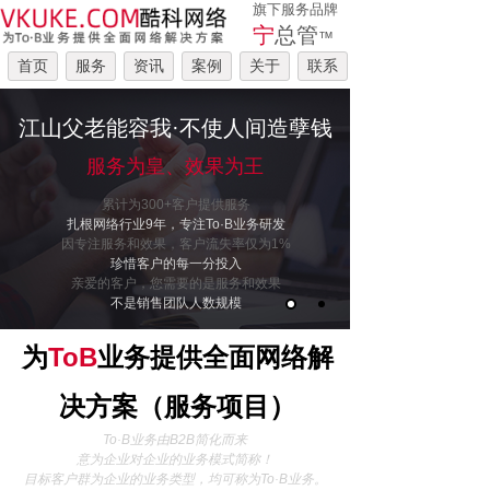
旗下服务品牌
宁
总管
™
首页
服务
资讯
案例
关于
联系
江山父老能容我·不使人间造孽钱
服务为皇、效果为王
累计为300+客户提供服务
扎根网络行业9年，专注To·B业务研发
因专注服务和效果，客户流失率仅为1%
珍惜客户的每一分投入
亲爱的客户，您需要的是服务和效果
不是销售团队人数规模
为
ToB
业务提供全面网络解
）
决方案（
服务项目
To·B业务由B2B简化而来
意为企业对企业的业务模式简称！
目标客户群为企业的业务类型，均可称为To·B业务。