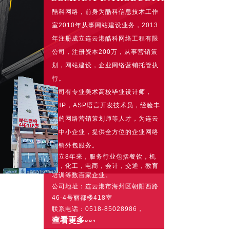
酷科网络，前身为酷科信息技术工作
室2010年从事网站建设业务，2013
年注册成立连云港酷科网络工程有限
公司，注册资本200万，从事营销策
划，网站建设，企业网络营销托管执
行。
公司有专业美术高校毕业设计师，
PHP，ASP语言开发技术员，经验丰
富的网络营销策划师等人才，为连云
港中小企业，提供全方位的企业网络
营销外包服务。
成立8年来，服务行业包括餐饮，机
械，化工，电商，会计，交通，教育
培训等数百家企业。
公司地址：
连云港市海州区朝阳西路
46-4号丽都楼418室
联系电话：0518-85028986，
查看更多
15298605661