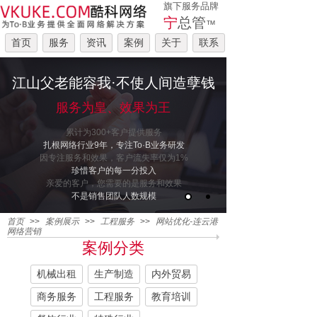
旗下服务品牌
宁
总管
™
首页
服务
资讯
案例
关于
联系
江山父老能容我·不使人间造孽钱
服务为皇、效果为王
累计为300+客户提供服务
扎根网络行业9年，专注To·B业务研发
因专注服务和效果，客户流失率仅为1%
珍惜客户的每一分投入
亲爱的客户，您需要的是服务和效果
不是销售团队人数规模
首页
>>
案例展示
>>
工程服务
>>
网站优化-连云港
网络营销
案例分类
机械出租
生产制造
内外贸易
商务服务
工程服务
教育培训