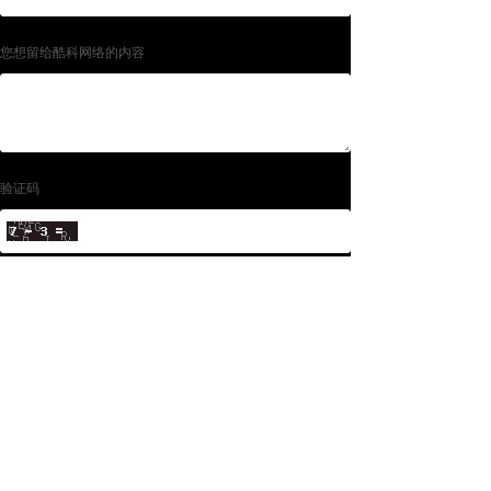
您想留给酷科网络的内容
验证码
提交
Copyright © 2013-2018 WWW.VKUKE.COM All Rights
Reserved 连云港酷科网络工程有限公司·版权所有
备案号:苏ICP备13056177号