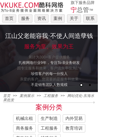
旗下服务品牌
宁
总管
™
首页
服务
资讯
案例
关于
联系
江山父老能容我·不使人间造孽钱
服务为皇、效果为王
累计为300+客户提供服务
扎根网络行业9年，专注To·B业务研发
因专注服务和效果，客户流失率仅为1%
珍惜客户的每一分投入
亲爱的客户，您需要的是服务和效果
不是销售团队人数规模
首页
>>
案例展示
>>
工程服务
>>
网站优化-东海水
果批发
案例分类
机械出租
生产制造
内外贸易
商务服务
工程服务
教育培训