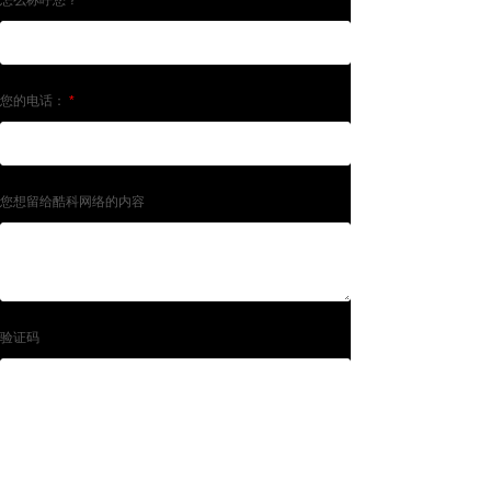
怎么称呼您？
*
您的电话：
*
您想留给酷科网络的内容
验证码
提交