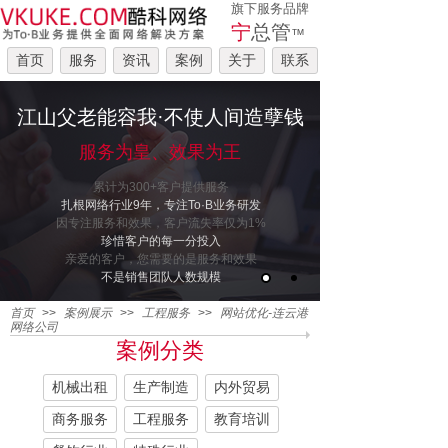
旗下服务品牌
宁
总管
™
首页
服务
资讯
案例
关于
联系
江山父老能容我·不使人间造孽钱
服务为皇、效果为王
累计为300+客户提供服务
扎根网络行业9年，专注To·B业务研发
因专注服务和效果，客户流失率仅为1%
珍惜客户的每一分投入
亲爱的客户，您需要的是服务和效果
不是销售团队人数规模
首页
>>
案例展示
>>
工程服务
>>
网站优化-连云港
网络公司
案例分类
机械出租
生产制造
内外贸易
商务服务
工程服务
教育培训