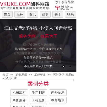
旗下服务品牌
宁
总管
™
首页
服务
资讯
案例
关于
联系
江山父老能容我·不使人间造孽钱
服务为皇、效果为王
累计为300+客户提供服务
扎根网络行业9年，专注To·B业务研发
因专注服务和效果，客户流失率仅为1%
珍惜客户的每一分投入
亲爱的客户，您需要的是服务和效果
不是销售团队人数规模
首页
>>
案例展示
>>
工程服务
>>
网站优化-石墨化
石油焦厂家
案例分类
机械出租
生产制造
内外贸易
商务服务
工程服务
教育培训