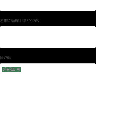
您想留给酷科网络的内容
验证码
提交
Copyright © 2013-2018 WWW.VKUKE.COM All Rights
Reserved 连云港酷科网络工程有限公司·版权所有
备案号:苏ICP备13056177号