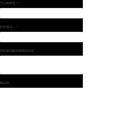
怎么称呼您？
*
您的电话：
*
您想留给酷科网络的内容
验证码
提交