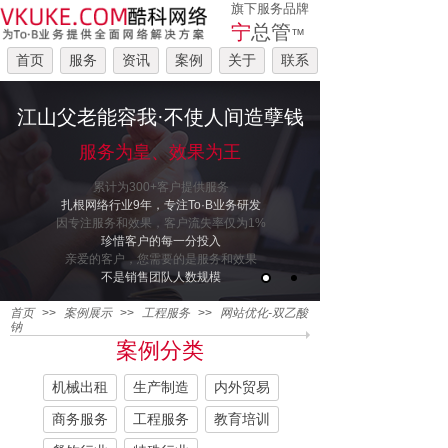
旗下服务品牌
宁
总管
™
首页
服务
资讯
案例
关于
联系
江山父老能容我·不使人间造孽钱
服务为皇、效果为王
累计为300+客户提供服务
扎根网络行业9年，专注To·B业务研发
因专注服务和效果，客户流失率仅为1%
珍惜客户的每一分投入
亲爱的客户，您需要的是服务和效果
不是销售团队人数规模
首页
>>
案例展示
>>
工程服务
>>
网站优化-双乙酸
钠
案例分类
机械出租
生产制造
内外贸易
商务服务
工程服务
教育培训